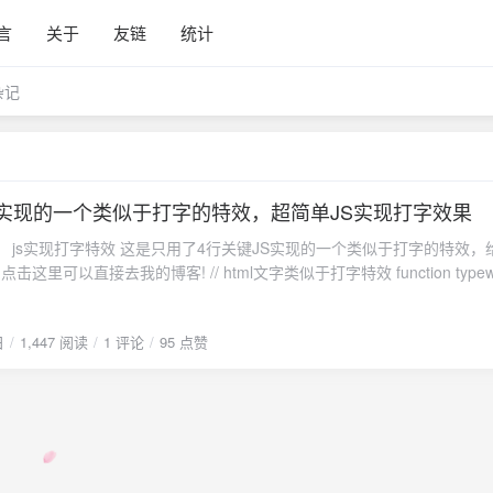
言
关于
友链
统计
杂记
S实现的一个类似于打字的特效，超简单JS实现打字效果
，给你一个
客! // html文字类似于打字特效 function typewriting(){
直接在页面上写出来然后隐藏的，也
 function
日
1,447 阅读
1 评论
95 点赞
字符（起始为0，运行一次自增一次）。
ntById("text").innerText = word.substring(0,index++); } setInterval(type,
实现打字特效</title> <!-- 移动设备 -->
wport" content="width=device-width, initial-scale=1, shrink-to-fit=no"> <sty
t-size: 20px;