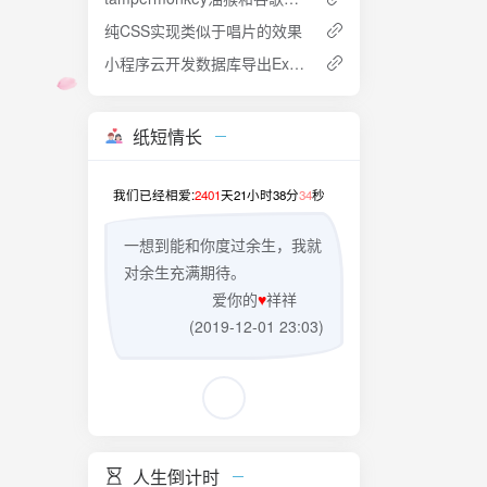
纯CSS实现类似于唱片的效果
小程序云开发数据库导出Excel
div>
纸短情长
我们已经相爱:
2401
天
21
小时
38
分
34
秒
的字符（起
一想到能和你度过余生，我就
对余生充满期待。
爱你的
♥
祥祥
(2019-12-01 23:03)
人生倒计时