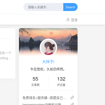
Search
登录
大祥子i
乍见觉欢，久处仍怦然。
55
132
文章数
评论量
免费域名+服务器--搭建自己的服务器
le
tampermonkey油猴和谷歌访问助手的安装---破解谷歌访问助手