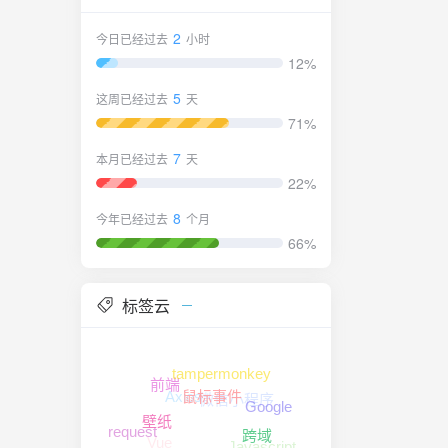
2
今日已经过去
小时
12%
5
这周已经过去
天
71%
7
本月已经过去
天
22%
8
今年已经过去
个月
66%
标签云
tampermonkey
前端
Axios
微信小程序
鼠标事件
Google
壁纸
request
Vue
Javascript
跨域