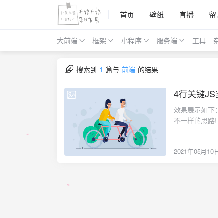
首页
壁纸
直播
留
大前端
框架
小程序
服务端
工具
搜索到
1
篇与
前端
的结果
4行关键J
2021-05-10
效果展示如下： js实现打字特效 这是只用了4行关键JS实现的一个类似于打字的特效
不一样的思路! 点击这里可以直接去我的博
// 定义数字长度为零 var index=0; // 获取文字内容，我这里
可以动态加载哦 var word=document.getElementById("title").innerHTML; // 封装任务
2021年05月10
type(){ // 获取打字在哪个位置，substring()方法提取字符串（获取到的word里）中介于两个指
定下标之间的
document.getEleme
100); // 100毫秒调用一次type任务 } typewriting(); // 执行typewriting 代码块如下：<!DOCTYPE
html> <html> <head> <meta charset="UTF-8"> <title>js
<meta name="vie
type="text/css"> a{ text-decoration: none; display: inline-block; color: black; fon