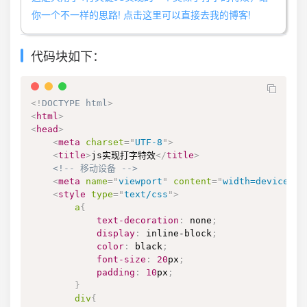
你一个不一样的思路! 点击这里可以直接去我的博客!
代码块如下：
<!
DOCTYPE
html
>
<
html
>
<
head
>
<
meta
charset
=
"
UTF-8
"
>
<
title
>
js实现打字特效
</
title
>
<!-- 移动设备 -->
<
meta
name
=
"
viewport
"
content
=
"
width=device-wi
<
style
type
=
"
text/css
"
>
a
{
text-decoration
:
 none
;
display
:
 inline-block
;
color
:
black
;
font-size
:
20
px
;
padding
:
10
px
;
}
div
{