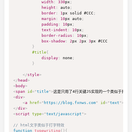
width
:
330
px
;
height
:
 auto
;
border
:
1
px
 solid 
#CCC
;
margin
:
10
px
 auto
;
padding
:
10
px
;
text-indent
:
10
px
;
border-radius
:
10
px
;
box-shadow
:
2
px
2
px
3
px
#CCC
}
#title
{
display
:
 none
;
}
</
style
>
</
head
>
<
body
>
<
span
id
=
"
title
"
>
这是只用了4行关键JS实现的一个类似于打字
<
div
>
<
a
href
=
"
https://blog.fxnws.com
"
id
=
"
text
"
>
</
a
</
div
>
<
script
type
=
"
text/javascript
"
>
// html文字类似于打字特效
function
typewriting
(
)
{