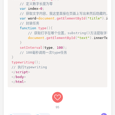
// 定义数字长度为零
var
 index
=
0
;
// 获取文字内容，我这里直接在页面上写出来然后隐藏的，也
var
 word
=
document
.
getElementById
(
"title"
)
.
inne
// 封装任务
function
type
(
)
{
// 获取打字在哪个位置，substring()方法提取字
document
.
getElementById
(
"text"
)
.
innerText
}
setInterval
(
type
,
100
)
;
// 100毫秒调用一次type任务
}
typewriting
(
)
;
// 执行typewriting
</
script
>
</
body
>
</
html
>
95