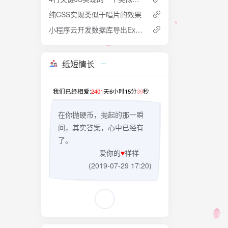
纯CSS实现类似于唱片的效果
小程序云开发数据库导出Excel
纸短情长
我们已经相爱:
2401
天
6
小时
15
分
39
秒
在你抛硬币，抛起的那一瞬
间，其实答案，心中已经有
了。
爱你的
♥
祥祥
(2019-07-29 17:20)