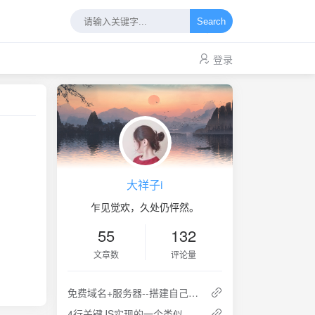
Search
登录
大祥子i
乍见觉欢，久处仍怦然。
55
132
文章数
评论量
免费域名+服务器--搭建自己的服务器
4行关键JS实现的一个类似于打字的特效，超简单JS实现打字效果